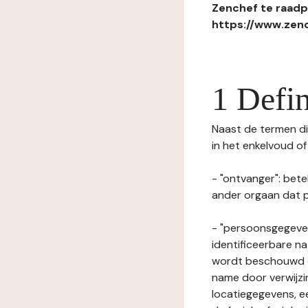
Zenchef te raadpl
https://www.zenc
1 Defin
Naast de termen die
in het enkelvoud o
- "ontvanger": bete
ander orgaan dat p
- "persoonsgegeven
identificeerbare na
wordt beschouwd ee
name door verwijzi
locatiegegevens, ee