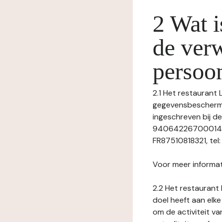
2 Wat i
de ver
persoo
2.1 Het restaurant L
gegevensbeschermin
ingeschreven bij 
94064226700014), 
FR87510818321, tel: -
Voor meer informat
2.2 Het restaurant 
doel heeft aan elke
om de activiteit v