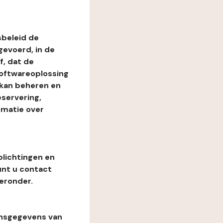
beleid de
evoerd, in de
, dat de
softwareoplossing
 kan beheren en
eservering,
rmatie over
plichtingen en
unt u contact
eronder.
onsgegevens van