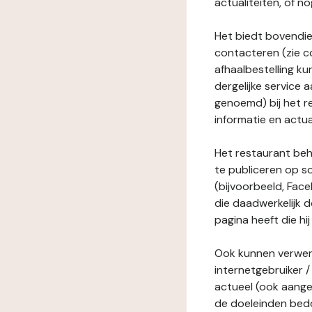
actualiteiten, of 
Het biedt bovendie
contacteren (zie c
afhaalbestelling ku
dergelijke service
genoemd) bij het r
informatie en actua
Het restaurant behe
te publiceren op s
(bijvoorbeeld, Face
die daadwerkelijk 
pagina heeft die hij
Ook kunnen verwerk
internetgebruiker / 
actueel (ook aange
de doeleinden bedo