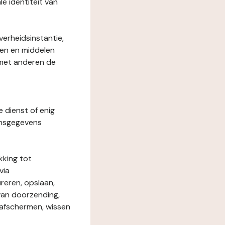
le identiteit van
verheidsinstantie,
den en middelen
 met anderen de
e dienst of enig
onsgegevens
kking tot
via
reren, opslaan,
 van doorzending,
, afschermen, wissen