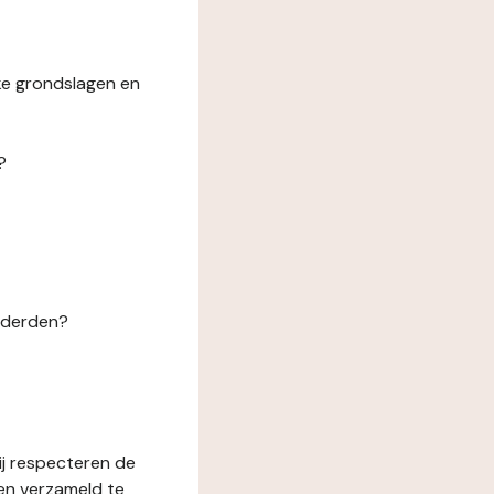
ke grondslagen en
?
n derden?
ij respecteren de
en verzameld te