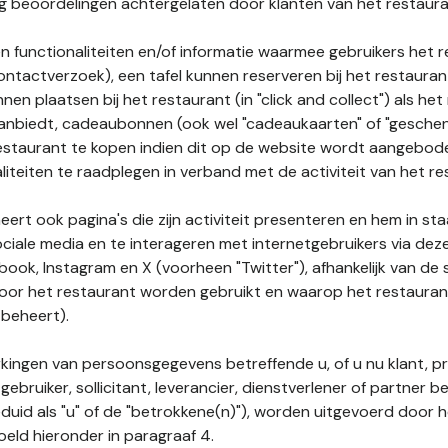
nog beoordelingen achtergelaten door klanten van het restaura
n functionaliteiten en/of informatie waarmee gebruikers het 
ontactverzoek), een tafel kunnen reserveren bij het restauran
nnen plaatsen bij het restaurant (in "click and collect") als he
 aanbiedt, cadeaubonnen (ook wel "cadeaukaarten" of "gesch
estaurant te kopen indien dit op de website wordt aangebo
liteiten te raadplegen in verband met de activiteit van het re
ert ook pagina's die zijn activiteit presenteren en hem in sta
ociale media en te interageren met internetgebruikers via de
book, Instagram en X (voorheen "Twitter"), afhankelijk van de
door het restaurant worden gebruikt en waarop het restauran
 beheert).
ingen van persoonsgegevens betreffende u, of u nu klant, p
gebruiker, sollicitant, leverancier, dienstverlener of partner b
duid als "u" of de "betrokkene(n)"), worden uitgevoerd door 
eld hieronder in paragraaf 4.