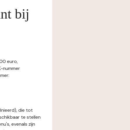
nt bij
00 euro,
vK-nummer
mer:
nieerd), die tot
schikbaar te stellen
u's, evenals zijn