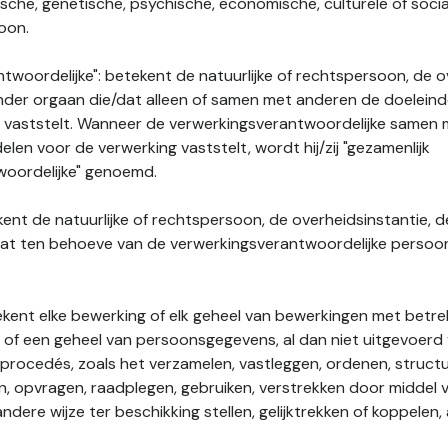
gische, genetische, psychische, economische, culturele of socia
soon.
twoordelijke": betekent de natuurlijke of rechtspersoon, de o
ander orgaan die/dat alleen of samen met anderen de doelein
 vaststelt. Wanneer de verwerkingsverantwoordelijke samen
len voor de verwerking vaststelt, wordt hij/zij "gezamenlijk
woordelijke" genoemd.
kent de natuurlijke of rechtspersoon, de overheidsinstantie, d
dat ten behoeve van de verwerkingsverantwoordelijke perso
tekent elke bewerking of elk geheel van bewerkingen met betre
f een geheel van persoonsgegevens, al dan niet uitgevoerd 
rocedés, zoals het verzamelen, vastleggen, ordenen, structu
en, opvragen, raadplegen, gebruiken, verstrekken door middel
ndere wijze ter beschikking stellen, gelijktrekken of koppelen