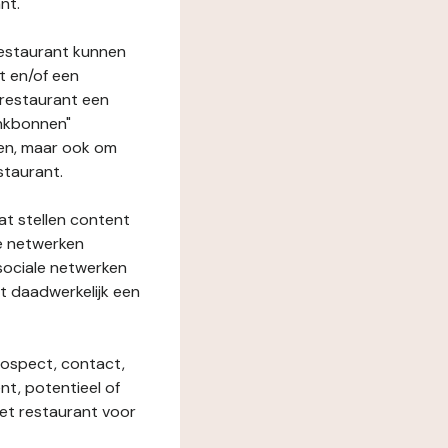
nt.
restaurant kunnen
t en/of een
t restaurant een
enkbonnen"
den, maar ook om
staurant.
at stellen content
ze netwerken
 sociale netwerken
t daadwerkelijk een
rospect, contact,
ent, potentieel of
het restaurant voor