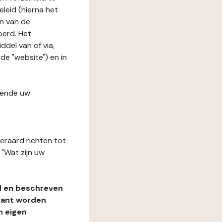
leid (hierna het
n van de
oerd. Het
del van of via,
 de "website") en in
fende uw
teraard richten tot
"Wat zijn uw
d en beschreven
rant worden
n eigen