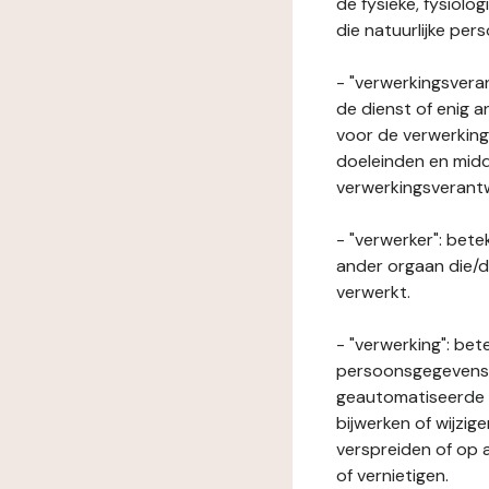
de fysieke, fysiolo
die natuurlijke per
- "verwerkingsveran
de dienst of enig 
voor de verwerking
doeleinden en midde
verwerkingsverant
- "verwerker": bete
ander orgaan die/
verwerkt.
- "verwerking": be
persoonsgegevens o
geautomatiseerde p
bijwerken of wijzig
verspreiden of op a
of vernietigen.