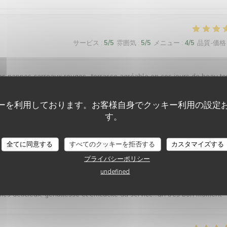
サービス
:
5
/5
雰囲気
:
5
/5
メニュー
:
4
/5
品質-価格
ses nappes carreaux rouges., terrasse agréable en ces jours de beau t
o, celui ci est excellent et généreux, accompagné d’excellentes frites
aisonnée. Cela va devenir un lieu de rendez vous pour reapas avec me
ーを利用しております。お客様自身でクッキー利用の設定
す。
LE PETIT VILLIERS
全てに同意する
すべてのクッキーを拒否する
カスタマイズする
プライバシーポリシー
サービス
:
4
/5
雰囲気
:
4
/5
メニュー
:
4
/5
品質-価格
undefined
 délicieux, gentillesse et efficacité du service...un très bon moment