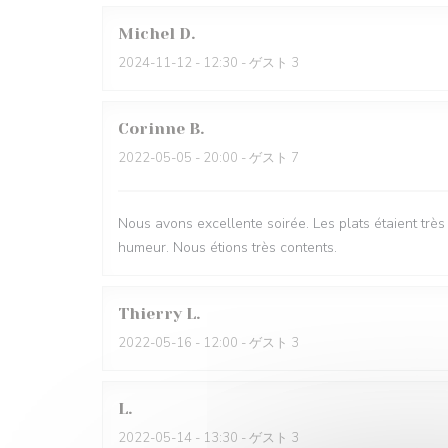
Michel
D
2024-11-12
- 12:30 - ゲスト 3
Corinne
B
2022-05-05
- 20:00 - ゲスト 7
Nous avons excellente soirée. Les plats étaient trè
humeur. Nous étions très contents.
Thierry
L
2022-05-16
- 12:00 - ゲスト 3
L
2022-05-14
- 13:30 - ゲスト 3