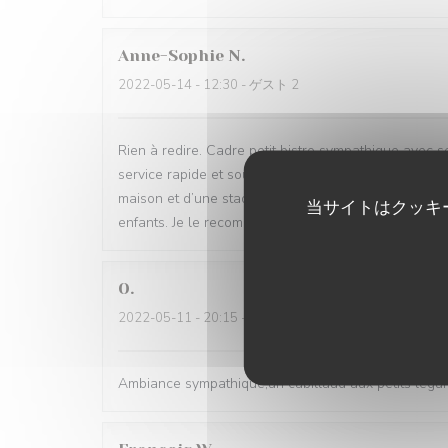
Anne-Sophie
N
2022-05-14
- 12:30 - ゲスト 2
Rien à redire. Cadre petit bistro sympathique avec 
service rapide et souriant. Fidèle adepte du carpacci
maison et d’une stade exceptionnellement bien ass
当サイトはクッキ
enfants. Je le recommande sans retenue
O
2022-05-11
- 20:15 - ゲスト 5
Ambiance sympathique,un cabillaud aux petits légumes