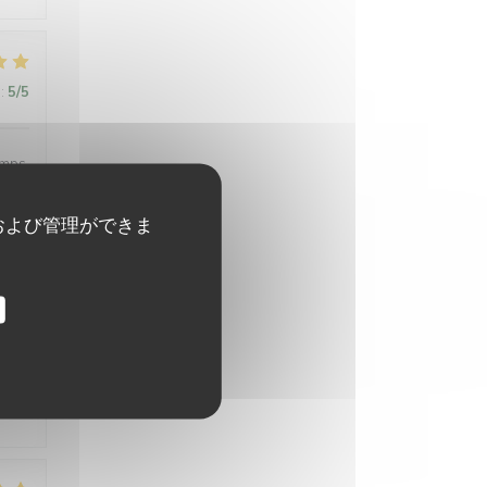
:
5
/5
emps,
s
および管理ができま
:
4
/5