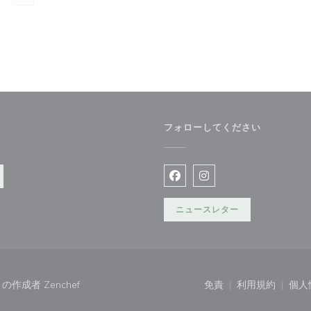
フォローしてください
開きます))
Facebook ((新しいウィン
Instagram ((新
ニュースレター
((新しいウィンドウで開きます))
サイトの作成者
Zenchef
免責
利用規約
個人
((新しいウィンドウで
((新しいウ