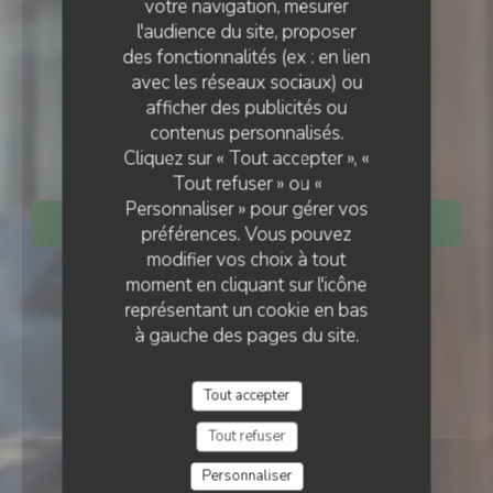
votre navigation, mesurer
l'audience du site, proposer
des fonctionnalités (ex : en lien
avec les réseaux sociaux) ou
RESTAURANT TRADITIONNEL
•
PARIS
afficher des publicités ou
LE PETIT VILLIERS
contenus personnalisés.
Le Petit Villiers
Cliquez sur « Tout accepter », «
Tout refuser » ou «
Personnaliser » pour gérer vos
RÉSERVER
préférences. Vous pouvez
modifier vos choix à tout
moment en cliquant sur l'icône
représentant un cookie en bas
à gauche des pages du site.
Tout accepter
Tout refuser
Personnaliser