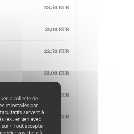
22,50 EUR
21,00 EUR
22,50 EUR
32,00 EUR
24,50 EUR
quer la collecte de
s et installés par
facultatifs servent à
22,50 EUR
s (ex : en lien avec
z sur « Tout accepter
modifier vos choix à