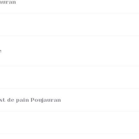
auran
e
ast de pain Poujauran