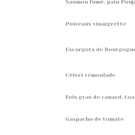
Saumon fumé, pain Pouj
Poireaux vinaigrette
Escargots de Bourgogn
Céleri rémoulade
Fois gras de canard, to
Gaspacho de tomate