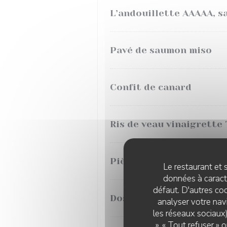
L’andouillette AAAAA, 
Pavé de saumon miso
Confit de canard
Ris de veau vinaigrette 
Pièce du boucher, sauce
Le restaurant et s
données à caractè
défaut. D'autres coo
Dos de cabillaud, sauce 
analyser votre navi
les réseaux sociaux)
», « Tout refuser »