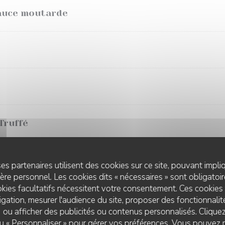
sauce moutarde
Truffé
 au poivre ou béarnaise
es partenaires utilisent des cookies sur ce site, pouvant impli
re personnel. Les cookies dits « nécessaires » sont obligatoire
kies facultatifs nécessitent votre consentement. Ces cookies 
vierge
gation, mesurer l'audience du site, proposer des fonctionnalité
 ou afficher des publicités ou contenus personnalisés. Clique
 ou « Personnaliser » pour gérer vos préférences. Vous pouvez 
LE PETIT VILLIERS