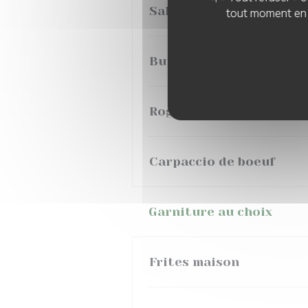
Salade César
tout moment en c
Burger gourmand
Rognons, sauce moutar
Carpaccio de boeuf
Garniture au choix
Frites maison