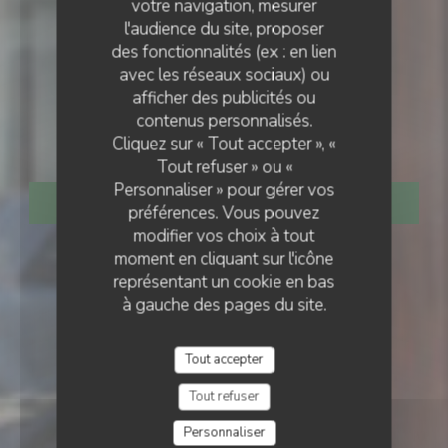
votre navigation, mesurer
l'audience du site, proposer
des fonctionnalités (ex : en lien
avec les réseaux sociaux) ou
RESTAURANT TRADITIONNEL
•
PARIS
afficher des publicités ou
LE PETIT VILLIERS
contenus personnalisés.
Le Petit Villiers
Cliquez sur « Tout accepter », «
Tout refuser » ou «
Personnaliser » pour gérer vos
RÉSERVER
préférences. Vous pouvez
modifier vos choix à tout
moment en cliquant sur l'icône
représentant un cookie en bas
à gauche des pages du site.
Tout accepter
Tout refuser
Personnaliser