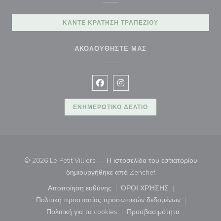
ΚΆΝΤΕ ΚΡΆΤΗΣΗ ΤΡΑΠΕΖΙΟΎ
ΑΚΟΛΟΥΘΉΣΤΕ ΜΑΣ
Facebook ((ανοίγει σε νέο παράθυρ
Instagram ((ανοίγει σε νέο π
ΕΝΗΜΕΡΩΤΙΚΌ ΔΕΛΤΊΟ
© 2026 Le Petit Villiers — Η ιστοσελίδα του εστιατορίου
((ανοίγει σε νέο παρά
δημιουργήθηκε από
Zenchef
Αποποίηση ευθύνης
ΌΡΟΙ ΧΡΉΣΗΣ
((ανοίγει σε νέο παράθυρο))
((ανοίγει σε νέο παράθ
Πολιτική προστασίας προσωπικών δεδομένων
((ανοίγει σε νέο παράθυρο))
Πολιτική για τα cookies
Προσβασιμότητα
((ανοίγει σε νέο παράθυρο))
((ανοίγει σε νέο παρά