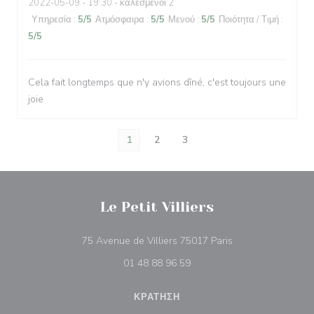
2022-05-09
- 19:30 - καλεσμένοι 2
Υπηρεσία
:
5
/5
Ατμόσφαιρα
:
5
/5
Μενού
:
5
/5
Ποιότητα / Τιμή
:
5
/5
Cela fait longtemps que n'y avions dîné, c'est toujours une
joie
1
2
3
Le Petit Villiers
((ανοίγει σε νέο π
75 Avenue de Villiers 75017 Paris
01 48 88 96 59
ΚΡΆΤΗΣΗ