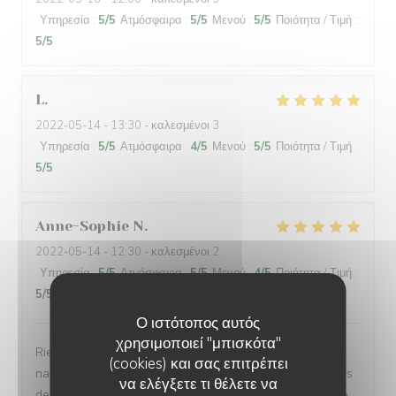
Υπηρεσία
:
5
/5
Ατμόσφαιρα
:
5
/5
Μενού
:
5
/5
Ποιότητα / Τιμή
:
5
/5
L
2022-05-14
- 13:30 - καλεσμένοι 3
Υπηρεσία
:
5
/5
Ατμόσφαιρα
:
4
/5
Μενού
:
5
/5
Ποιότητα / Τιμή
:
5
/5
Anne-Sophie
N
2022-05-14
- 12:30 - καλεσμένοι 2
Υπηρεσία
:
5
/5
Ατμόσφαιρα
:
5
/5
Μενού
:
4
/5
Ποιότητα / Τιμή
:
5
/5
Ο ιστότοπος αυτός
χρησιμοποιεί "μπισκότα"
Rien à redire. Cadre petit bistro sympathique avec ses
(cookies) και σας επιτρέπει
nappes carreaux rouges., terrasse agréable en ces jours
να ελέγξετε τι θέλετε να
de beau temps, service rapide et souriant. Fidèle adepte