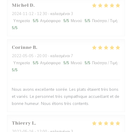
Michel
D
2024-11-12
- 12:30 - καλεσμένοι 3
Υπηρεσία
:
5
/5
Ατμόσφαιρα
:
5
/5
Μενού
:
5
/5
Ποιότητα / Τιμή
:
5
/5
Corinne
B
2022-05-05
- 20:00 - καλεσμένοι 7
Υπηρεσία
:
5
/5
Ατμόσφαιρα
:
5
/5
Μενού
:
5
/5
Ποιότητα / Τιμή
:
5
/5
Nous avons excellente soirée. Les plats étaient très bons
et variés. Le personnel très sympathique accueillant et de
bonne humeur. Nous étions très contents.
Thierry
L
2022-05-16
- 12:00 - καλεσμένοι 3