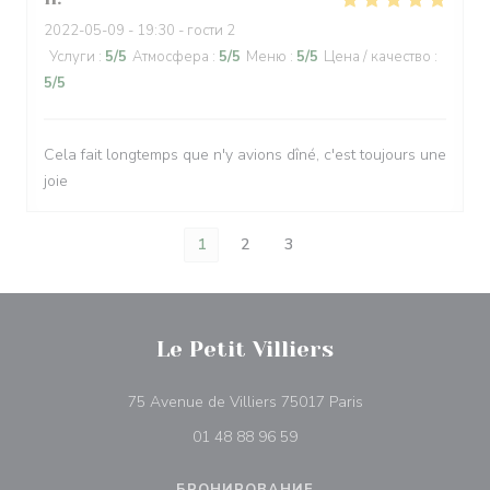
2022-05-09
- 19:30 - гости 2
Услуги
:
5
/5
Атмосфера
:
5
/5
Меню
:
5
/5
Цена / качество
:
5
/5
Cela fait longtemps que n'y avions dîné, c'est toujours une
joie
1
2
3
Le Petit Villiers
((открывается в н
75 Avenue de Villiers 75017 Paris
01 48 88 96 59