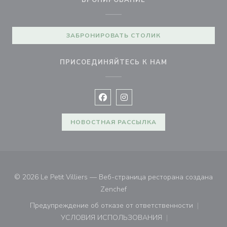
БРОНИРОВАНИЕ
ЗАБРОНИРОВАТЬ СТОЛИК
ПРИСОЕДИНЯЙТЕСЬ К НАМ
Facebook ((открывается в новом 
Instagram ((открывается в н
НОВОСТНАЯ РАССЫЛКА
© 2026 Le Petit Villiers — Веб-страница ресторана создана
((открывается в новом окне))
Zenchef
Предупреждение об отказе от ответственности
((открывается в новом окне))
УСЛОВИЯ ИСПОЛЬЗОВАНИЯ
((открывается в новом окне))