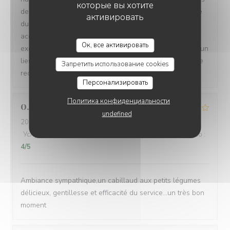
которые вы хотите
de beau temps, service rapide et souriant. Fidèle adepte
активировать
du carpaccio, celui ci est excellent et généreux,
accompagné d’excellentes frites maison et d’une stade
LE PETIT VILLIERS
Ок, все активировать
exceptionnellement bien assaisonnée. Cela va devenir un
lieu de rendez vous pour reapas avec mes enfants. Je le
Запретить использование cookies
recommande sans retenue
Персонализировать
Политика конфиденциальности
O
undefined
2022-05-11
- 20:15 - гости 5
Услуги
:
4
/5
Атмосфера
:
4
/5
Меню
:
4
/5
Цена / качество
:
4
/5
Ambiance sympathique,un cabillaud aux petits légumes
délicieux, gentillesse et efficacité du service...un très bon
moment