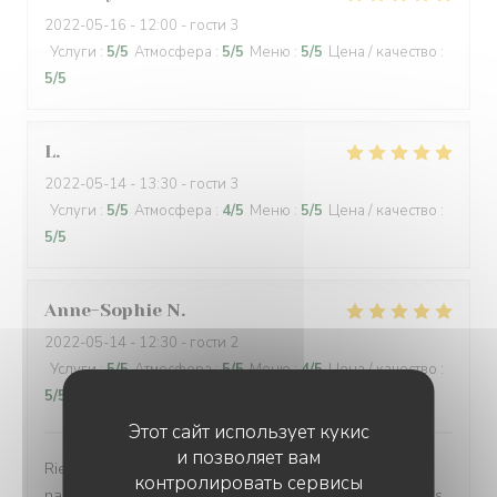
2022-05-16
- 12:00 - гости 3
Услуги
:
5
/5
Атмосфера
:
5
/5
Меню
:
5
/5
Цена / качество
:
5
/5
L
2022-05-14
- 13:30 - гости 3
Услуги
:
5
/5
Атмосфера
:
4
/5
Меню
:
5
/5
Цена / качество
:
5
/5
Anne-Sophie
N
2022-05-14
- 12:30 - гости 2
Услуги
:
5
/5
Атмосфера
:
5
/5
Меню
:
4
/5
Цена / качество
:
5
/5
Этот сайт использует кукис
и позволяет вам
Rien à redire. Cadre petit bistro sympathique avec ses
контролировать сервисы
nappes carreaux rouges., terrasse agréable en ces jours