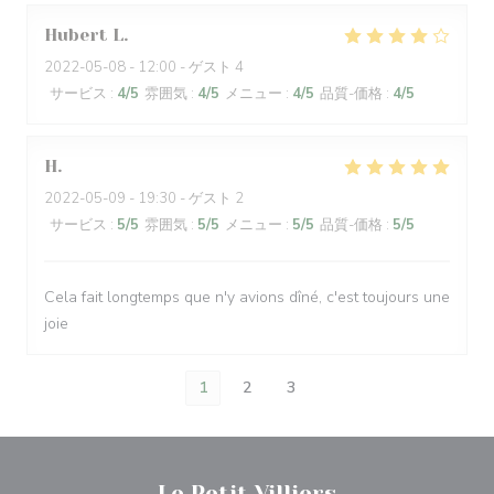
Hubert
L
2022-05-08
- 12:00 - ゲスト 4
サービス
:
4
/5
雰囲気
:
4
/5
メニュー
:
4
/5
品質-価格
:
4
/5
H
2022-05-09
- 19:30 - ゲスト 2
サービス
:
5
/5
雰囲気
:
5
/5
メニュー
:
5
/5
品質-価格
:
5
/5
Cela fait longtemps que n'y avions dîné, c'est toujours une
joie
1
2
3
Le Petit Villiers