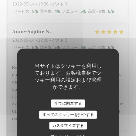
2022-05-14
- 13:30 - ゲスト 3
サービス
:
5
/5
雰囲気
:
4
/5
メニュー
:
5
/5
品質-価格
:
5
/5
Anne-Sophie
N
2022-05-14
- 12:30 - ゲスト 2
サービス
:
5
/5
雰囲気
:
5
/5
メニュー
:
4
/5
品質-価格
:
5
/5
当サイトはクッキーを利用し
Rien à redire. Cadre petit bistro sympathique avec ses
ております。お客様自身でク
nappes carreaux rouges., terrasse agréable en ces jours
ッキー利用の設定および管理
de beau temps, service rapide et souriant. Fidèle adepte
ができます。
du carpaccio, celui ci est excellent et généreux,
accompagné d’excellentes frites maison et d’une stade
LE PETIT VILLIERS
全てに同意する
exceptionnellement bien assaisonnée. Cela va devenir un
lieu de rendez vous pour reapas avec mes enfants. Je le
すべてのクッキーを拒否する
recommande sans retenue
カスタマイズする