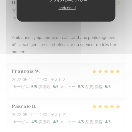
プライバシーポリシー
O
undefined
2022-05-11
- 20:15 - ゲスト 5
サービス
:
4
/5
雰囲気
:
4
/5
メニュー
:
4
/5
品質-価格
:
4
/5
Ambiance sympathique,un cabillaud aux petits légumes
délicieux, gentillesse et efficacité du service...un très bon
moment
Francois
W
2022-05-12
- 12:30 - ゲスト 2
サービス
:
5
/5
雰囲気
:
5
/5
メニュー
:
5
/5
品質-価格
:
5
/5
Pascale
B
2022-05-10
- 12:30 - ゲスト 2
サービス
:
4
/5
雰囲気
:
4
/5
メニュー
:
4
/5
品質-価格
:
4
/5