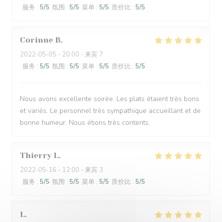
服务
:
5
/5
氛围
:
5
/5
菜单
:
5
/5
质价比
:
5
/5
Corinne
B
2022-05-05
- 20:00 - 来宾 7
服务
:
5
/5
氛围
:
5
/5
菜单
:
5
/5
质价比
:
5
/5
Nous avons excellente soirée. Les plats étaient très bons
et variés. Le personnel très sympathique accueillant et de
bonne humeur. Nous étions très contents.
Thierry
L
2022-05-16
- 12:00 - 来宾 3
服务
:
5
/5
氛围
:
5
/5
菜单
:
5
/5
质价比
:
5
/5
L