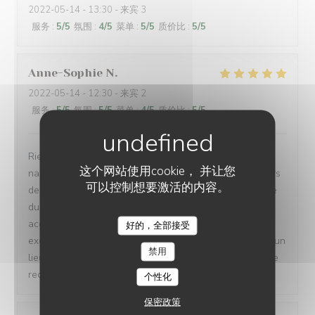
2022-05-14
- 13:30 - 来宾 3
服务
:
5
/5
氛围
:
4
/5
菜单
:
5
/5
质价比
:
5
/5
Anne-Sophie
N
2022-05-14
- 12:30 - 来宾 2
服务
:
5
/5
氛围
:
5
/5
菜单
:
4
/5
质价比
:
5
/5
Rien à redire. Cadre petit bistro sympathique avec ses
这个网站使用cookie， 并让您
nappes carreaux rouges., terrasse agréable en ces jours
可以控制想要激活的内容。
de beau temps, service rapide et souriant. Fidèle adepte
du carpaccio, celui ci est excellent et généreux,
accompagné d’excellentes frites maison et d’une stade
好的，全部接受
LE PETIT VILLIERS
exceptionnellement bien assaisonnée. Cela va devenir un
禁用
lieu de rendez vous pour reapas avec mes enfants. Je le
recommande sans retenue
个性化
保密政策