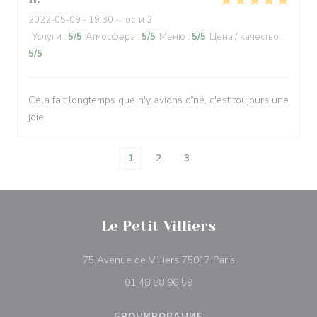
2022-05-09
- 19:30 - гости 2
Услуги
:
5
/5
Атмосфера
:
5
/5
Меню
:
5
/5
Цена / качество
:
5
/5
Cela fait longtemps que n'y avions dîné, c'est toujours une
joie
1
2
3
Le Petit Villiers
((открывается в н
75 Avenue de Villiers 75017 Paris
01 48 88 96 59