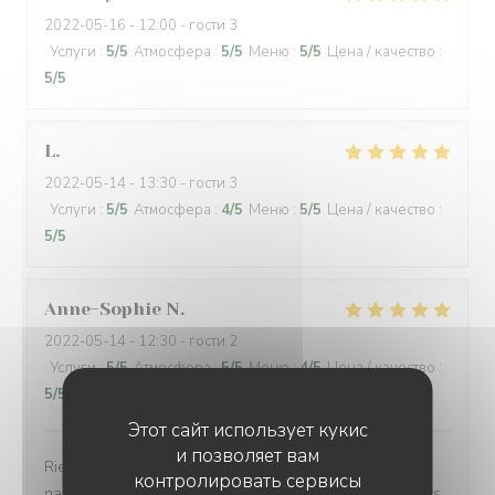
2022-05-16
- 12:00 - гости 3
Услуги
:
5
/5
Атмосфера
:
5
/5
Меню
:
5
/5
Цена / качество
:
5
/5
L
2022-05-14
- 13:30 - гости 3
Услуги
:
5
/5
Атмосфера
:
4
/5
Меню
:
5
/5
Цена / качество
:
5
/5
Anne-Sophie
N
2022-05-14
- 12:30 - гости 2
Услуги
:
5
/5
Атмосфера
:
5
/5
Меню
:
4
/5
Цена / качество
:
5
/5
Этот сайт использует кукис
и позволяет вам
Rien à redire. Cadre petit bistro sympathique avec ses
контролировать сервисы
nappes carreaux rouges., terrasse agréable en ces jours