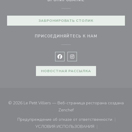
БРОНИРОВАНИЕ
ЗАБРОНИРОВАТЬ СТОЛИК
ПРИСОЕДИНЯЙТЕСЬ К НАМ
Facebook ((открывается в новом 
Instagram ((открывается в н
НОВОСТНАЯ РАССЫЛКА
© 2026 Le Petit Villiers — Веб-страница ресторана создана
((открывается в новом окне))
Zenchef
Предупреждение об отказе от ответственности
((открывается в новом окне))
УСЛОВИЯ ИСПОЛЬЗОВАНИЯ
((открывается в новом окне))