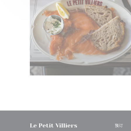
Le Petit Villiers
预订