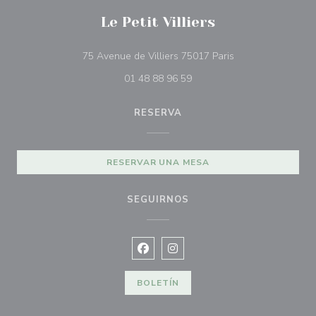
Le Petit Villiers
((abre en una nue
75 Avenue de Villiers 75017 Paris
01 48 88 96 59
RESERVA
RESERVAR UNA MESA
SEGUIRNOS
Facebook ((abre en una nueva vent
Instagram ((abre en una nuev
BOLETÍN