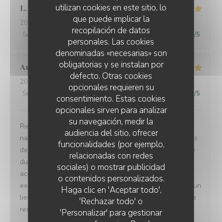
utilizan cookies en este sitio, lo
L
que puede implicar la
2022-05-14
- 13:30 - Invitados 3
recopilación de datos
Servicio
:
5
/5
Ambiente
:
4
/5
Menú
:
5
/5
Calidad / Precio
:
5
/5
personales. Las cookies
denominadas «necesarias» son
obligatorias y se instalan por
Anne-Sophie
N
defecto. Otras cookies
2022-05-14
- 12:30 - Invitados 2
opcionales requieren su
Servicio
:
5
/5
Ambiente
:
5
/5
Menú
:
4
/5
Calidad / Precio
:
5
/5
consentimiento. Estas cookies
opcionales sirven para analizar
su navegación, medir la
Rien à redire. Cadre petit bistro sympathique avec ses
audiencia del sitio, ofrecer
nappes carreaux rouges., terrasse agréable en ces jours
funcionalidades (por ejemplo,
de beau temps, service rapide et souriant. Fidèle adepte
relacionadas con redes
du carpaccio, celui ci est excellent et généreux,
sociales) o mostrar publicidad
accompagné d’excellentes frites maison et d’une stade
o contenidos personalizados.
LE PETIT VILLIERS
exceptionnellement bien assaisonnée. Cela va devenir un
Haga clic en 'Aceptar todo',
lieu de rendez vous pour reapas avec mes enfants. Je le
'Rechazar todo' o
recommande sans retenue
'Personalizar' para gestionar