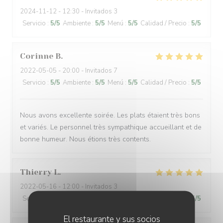
2024-11-12
- 12:30 - Invitados 3
Servicio
:
5
/5
Ambiente
:
5
/5
Menú
:
5
/5
Calidad / Precio
:
5
/5
Corinne
B
2022-05-05
- 20:00 - Invitados 7
Servicio
:
5
/5
Ambiente
:
5
/5
Menú
:
5
/5
Calidad / Precio
:
5
/5
Nous avons excellente soirée. Les plats étaient très bons
et variés. Le personnel très sympathique accueillant et de
bonne humeur. Nous étions très contents.
Thierry
L
2022-05-16
- 12:00 - Invitados 3
Servicio
:
5
/5
Ambiente
:
5
/5
Menú
:
5
/5
Calidad / Precio
:
5
/5
El restaurante y sus socios