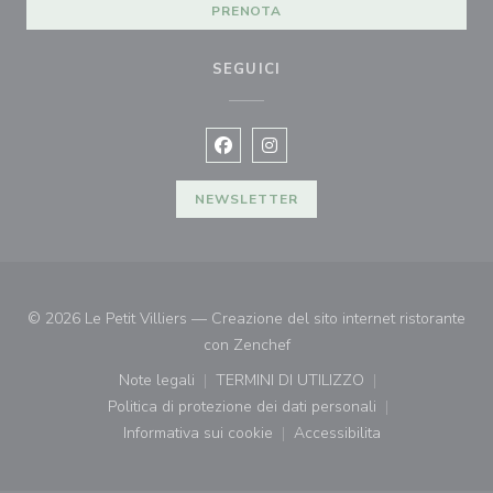
PRENOTA
SEGUICI
Facebook ((apre una nuova finestra)
Instagram ((apre una nuova fi
NEWSLETTER
© 2026 Le Petit Villiers — Creazione del sito internet ristorante
((apre una nuova finestra))
con
Zenchef
Note legali
TERMINI DI UTILIZZO
((apre una nuova finestra))
((apre una nuova finestra))
Politica di protezione dei dati personali
((apre una nuova finestra))
Informativa sui cookie
Accessibilita
((apre una nuova finestra))
((apre una nuova finest