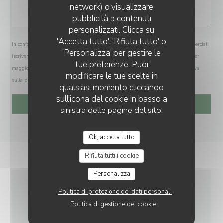
network) o visualizzare
LE PETIT VILLIERS
pubblicità o contenuti
personalizzati. Clicca su
'Accetta tutto', 'Rifiuta tutto' o
In conformità al Codice del Consumo, hai il diritto di opporti alle chiamate commerciali
'Personalizza' per gestire le
iscrivendoti al Registro Pubblico delle Opposizioni:
registrodelleopposizioni.it
. Per
tue preferenze. Puoi
maggiori informazioni sul trattamento dei tuoi dati, consulta la nostra
informativa
modificare le tue scelte in
sulla privacy
.
qualsiasi momento cliccando
sull'icona del cookie in basso a
sinistra delle pagine del sito.
Ok, accetta tutto
Rifiuta tutti i cookie
Personalizza
Politica di protezione dei dati personali
INFORMAZIONI
Politica di gestione dei cookie
PRATICHE