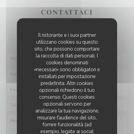
CONTATTACI
Vuoi contattarci?
Il ristorante e i suoi partner
Compila il modulo sottostante!
utilizzano cookies su questo
sito, che possono comportare
la raccolta di dati personali. I
cookies denominati
«necessari» sono obbligatori e
installati per impostazione
predefinita. Altri cookies
opzionali richiedono il tuo
consenso. Questi cookies
opzionali servono per
analizzare la tua navigazione,
misurare l'audience del sito,
fornire funzionalità (ad
esempio, legate ai social