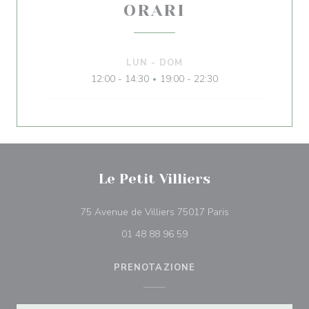
ORARI
LUN
-
DOM
12:00 - 14:30
19:00 - 22:30
•
Le Petit Villiers
((apre una nuova f
75 Avenue de Villiers 75017 Paris
01 48 88 96 59
PRENOTAZIONE