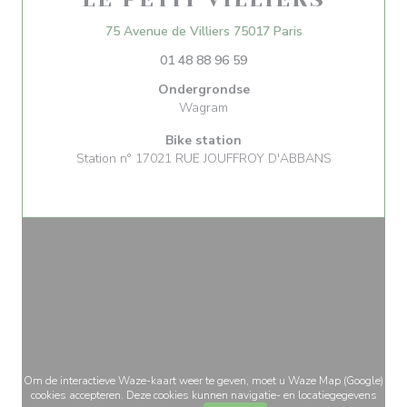
((opent in een ni
75 Avenue de Villiers 75017 Paris
01 48 88 96 59
Ondergrondse
Wagram
Bike station
Station n° 17021 RUE JOUFFROY D'ABBANS
Om de interactieve Waze-kaart weer te geven, moet u Waze Map (Google)
cookies accepteren. Deze cookies kunnen navigatie- en locatiegegevens