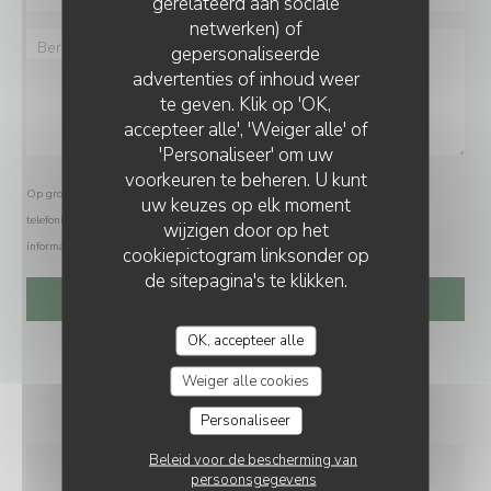
gerelateerd aan sociale
netwerken) of
gepersonaliseerde
LE PETIT VILLIERS
advertenties of inhoud weer
te geven. Klik op 'OK,
accepteer alle', 'Weiger alle' of
'Personaliseer' om uw
voorkeuren te beheren. U kunt
Op grond van de privacywetgeving heeft u het recht om u af te melden voor
uw keuzes op elk moment
telefonische marketing via het Bel-me-niet Register:
bel-me-niet.nl
. Voor meer
wijzigen door op het
informatie over hoe wij uw gegevens verwerken, zie ons
privacybeleid
.
cookiepictogram linksonder op
de sitepagina's te klikken.
OK, accepteer alle
Weiger alle cookies
Personaliseer
Beleid voor de bescherming van
persoonsgegevens