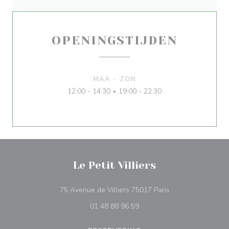
OPENINGSTIJDEN
MAA
-
ZON
12:00 - 14:30
19:00 - 22:30
•
Le Petit Villiers
((opent in een nie
75 Avenue de Villiers 75017 Paris
01 48 88 96 59