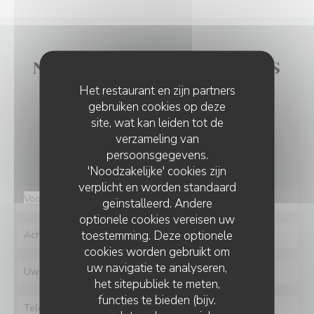
NEEM CONTACT MET ONS
OP
Het restaurant en zijn partners
gebruiken cookies op deze
site, wat kan leiden tot de
Wilt u contact met ons opnemen?
verzameling van
Vul het onderstaande formulier in!
persoonsgegevens.
'Noodzakelijke' cookies zijn
verplicht en worden standaard
geïnstalleerd. Andere
optionele cookies vereisen uw
toestemming. Deze optionele
cookies worden gebruikt om
uw navigatie te analyseren,
het sitepubliek te meten,
functies te bieden (bijv.