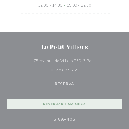
12:00 - 14:30
19:00 - 22:30
•
Le Petit Villiers
((abre numa nova j
75 Avenue de Villiers 75017 Paris
01 48 88 96 59
RESERVA
RESERVAR UMA MESA
SIGA-NOS