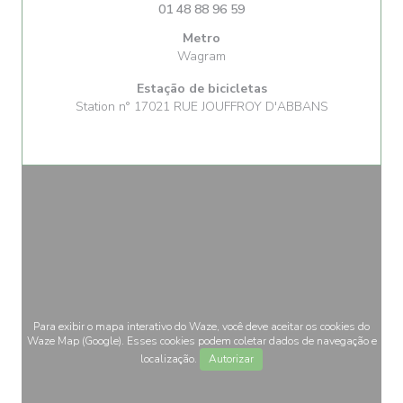
01 48 88 96 59
Metro
Wagram
Estação de bicicletas
Station n° 17021 RUE JOUFFROY D'ABBANS
Para exibir o mapa interativo do Waze, você deve aceitar os cookies do
Waze Map (Google). Esses cookies podem coletar dados de navegação e
localização.
Autorizar