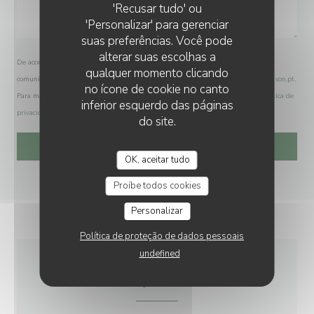
'Recusar tudo' ou
'Personalizar' para gerenciar
suas preferências. Você pode
alterar suas escolhas a
De acordo com a legislação de proteção de dados, tem o direito de se opor a
qualquer momento clicando
comunicações de marketing. Pode registar-se na Lista Robinson através de
robinson.pt
.
no ícone de cookie no canto
Para mais informações sobre o tratamento dos seus dados, consulte a nossa
política de
inferior esquerdo das páginas
privacidade
.
do site.
OK, aceitar tudo
Proíbe todos cookies
Personalizar
Política de proteção de dados pessoais
undefined
INFORMAÇÕES GERAIS