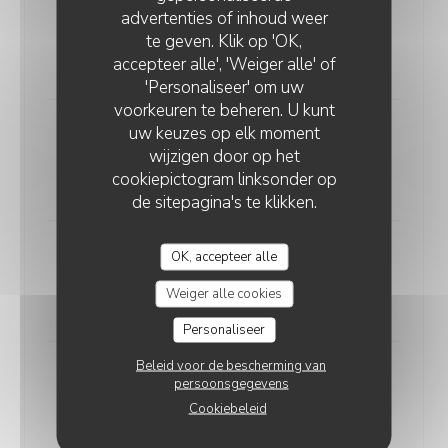
LE PETIT VILLIERS
Coupe de Champagne Ruinard Brut
advertenties of inhoud weer
te geven. Klik op 'OK,
12cl
accepteer alle', 'Weiger alle' of
15,00 EUR
'Personaliseer' om uw
voorkeuren te beheren. U kunt
uw keuzes op elk moment
Kir royal Champagne
wijzigen door op het
12cl
cookiepictogram linksonder op
14,50 EUR
de sitepagina's te klikken.
Kir vin blanc
OK, accepteer alle
12cl
Weiger alle cookies
7,00 EUR
Personaliseer
Beleid voor de bescherming van
Aperol spritz / St-Germain
persoonsgegevens
12cl
Cookiebeleid
10,00 EUR