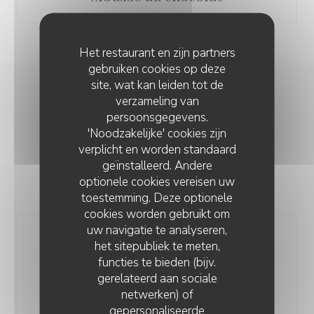
Het restaurant en zijn partners
gebruiken cookies op deze
site, wat kan leiden tot de
verzameling van
LES BOISSONS
persoonsgegevens.
'Noodzakelijke' cookies zijn
verplicht en worden standaard
geïnstalleerd. Andere
optionele cookies vereisen uw
APÉRITIFS
toestemming. Deze optionele
cookies worden gebruikt om
uw navigatie te analyseren,
Coupe de Champagne Deutz Brut
het sitepubliek te meten,
12cl
functies te bieden (bijv.
13,00 EUR
gerelateerd aan sociale
netwerken) of
gepersonaliseerde