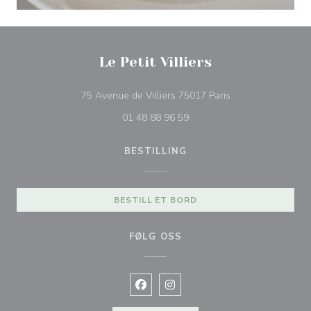
Le Petit Villiers
((åpner i et nytt vi
75 Avenue de Villiers 75017 Paris
01 48 88 96 59
BESTILLING
BESTILL ET BORD
FØLG OSS
Facebook ((åpner i et nytt vindu))
Instagram ((åpner i et nytt vin