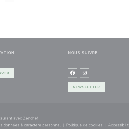
VATION
NOUS SUIVRE
fenêtre))
RVER
Facebook ((ouvre une nouvel
Instagram ((ouvre une 
NEWSLETTER
((ouvre une nouvelle fenêtre))
staurant avec
Zenchef
des données à caractère personnel
Politique de cookies
Accessibilit
)
((ouvre une nouvelle fenêtre))
((ouvre une nouvelle fe
((ouv