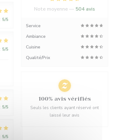
Note moyenne —
504 avis
:
5
/5
Service
Ambiance
Cuisine
:
5
/5
Qualité/Prix
100% avis vérifiés
:
5
/5
Seuls les clients ayant réservé ont
laissé leur avis
:
5
/5