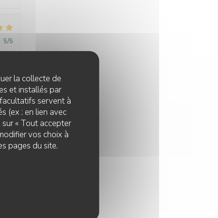
:
5
/5
emps,
quer la collecte de
s et installés par
s
facultatifs servent à
s (ex : en lien avec
z sur « Tout accepter
modifier vos choix à
es pages du site.
:
4
/5