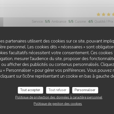
Service
:
5
/5
Ambiance
:
5
/5
Cuisine
:
4
/5
Qualité / Prix
ses nappes carreaux rouges., terrasse agréable en ces jours de beau t
es partenaires utilisent des cookies sur ce site, pouvant impli
o, celui ci est excellent et généreux, accompagné d’excellentes frites
re personnel. Les cookies dits « nécessaires » sont obligatoire
aisonnée. Cela va devenir un lieu de rendez vous pour reapas avec me
kies facultatifs nécessitent votre consentement. Ces cookies 
gation, mesurer l'audience du site, proposer des fonctionnalité
 ou afficher des publicités ou contenus personnalisés. Clique
 ou « Personnaliser » pour gérer vos préférences. Vous pouvez 
LE PETIT VILLIERS
liquant sur l'icône représentant un cookie en bas à gauche d
Service
:
4
/5
Ambiance
:
4
/5
Cuisine
:
4
/5
Qualité / Prix
Tout accepter
Tout refuser
Personnaliser
Politique de protection des données à caractère personnel
 délicieux, gentillesse et efficacité du service...un très bon moment
Politique de gestion des cookies