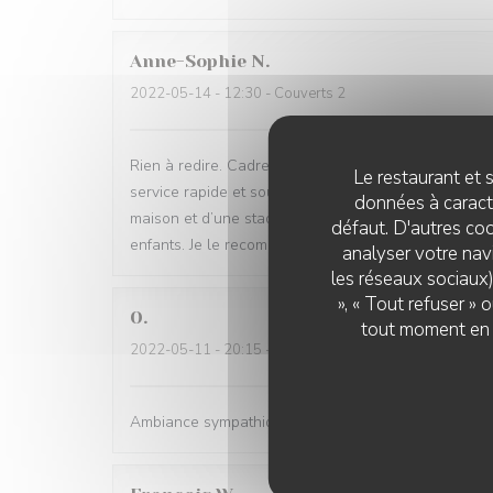
Anne-Sophie
N
2022-05-14
- 12:30 - Couverts 2
Rien à redire. Cadre petit bistro sympathique avec 
Le restaurant et s
service rapide et souriant. Fidèle adepte du carpacci
données à caractè
maison et d’une stade exceptionnellement bien ass
défaut. D'autres coo
enfants. Je le recommande sans retenue
analyser votre navi
les réseaux sociaux)
», « Tout refuser »
O
tout moment en c
2022-05-11
- 20:15 - Couverts 5
Ambiance sympathique,un cabillaud aux petits légumes