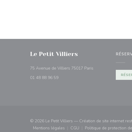
Le Petit Villiers
RÉSER
((ouvre une nouvelle 
75 Avenue de Villiers 75017 Paris
RÉSE
01 48 88 96 59
© 2026 Le Petit Villiers — Création de site internet re
Mentions légales
CGU
Politique de protection 
((ouvre une nouvelle fenêtre))
((ouvre une nouvelle fenêtre)