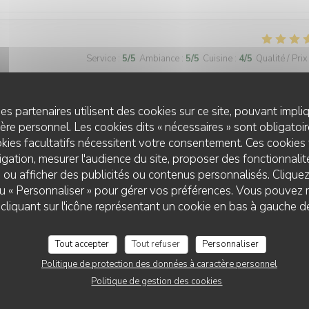
Service
:
5
/5
Ambiance
:
5
/5
Cuisine
:
4
/5
Qualité / Prix
ses nappes carreaux rouges., terrasse agréable en ces jours de beau t
es partenaires utilisent des cookies sur ce site, pouvant impli
o, celui ci est excellent et généreux, accompagné d’excellentes frites
re personnel. Les cookies dits « nécessaires » sont obligatoire
aisonnée. Cela va devenir un lieu de rendez vous pour reapas avec me
kies facultatifs nécessitent votre consentement. Ces cookies 
gation, mesurer l'audience du site, proposer des fonctionnalité
 ou afficher des publicités ou contenus personnalisés. Clique
 ou « Personnaliser » pour gérer vos préférences. Vous pouvez 
LE PETIT VILLIERS
liquant sur l'icône représentant un cookie en bas à gauche d
Service
:
4
/5
Ambiance
:
4
/5
Cuisine
:
4
/5
Qualité / Prix
Tout accepter
Tout refuser
Personnaliser
Politique de protection des données à caractère personnel
 délicieux, gentillesse et efficacité du service...un très bon moment
Politique de gestion des cookies