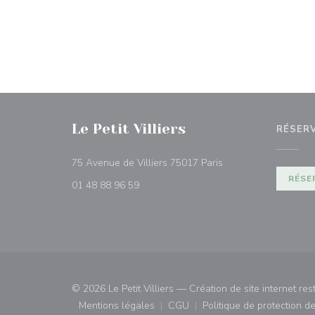
Le Petit Villiers
RÉSER
((ouvre une nouvelle 
75 Avenue de Villiers 75017 Paris
RÉSE
01 48 88 96 59
© 2026 Le Petit Villiers — Création de site internet re
Mentions légales
CGU
Politique de protection 
((ouvre une nouvelle fenêtre))
((ouvre une nouvelle fenêtre)