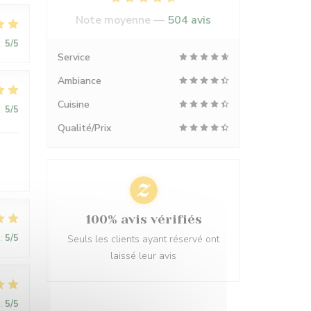
Note moyenne —
504 avis
:
5
/5
Service
Ambiance
Cuisine
:
5
/5
Qualité/Prix
100% avis vérifiés
:
5
/5
Seuls les clients ayant réservé ont
laissé leur avis
:
5
/5