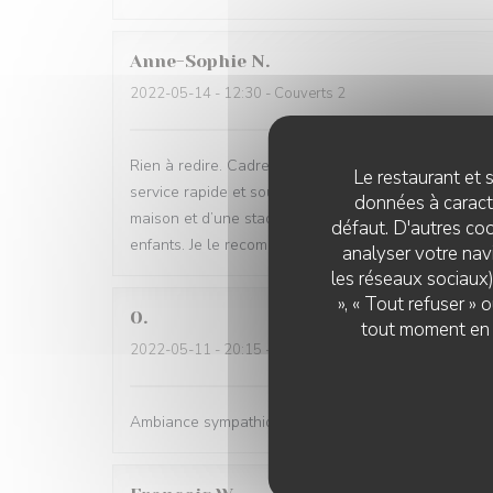
Anne-Sophie
N
2022-05-14
- 12:30 - Couverts 2
Rien à redire. Cadre petit bistro sympathique avec 
Le restaurant et s
service rapide et souriant. Fidèle adepte du carpacci
données à caractè
maison et d’une stade exceptionnellement bien ass
défaut. D'autres coo
enfants. Je le recommande sans retenue
analyser votre navi
les réseaux sociaux)
», « Tout refuser »
O
tout moment en c
2022-05-11
- 20:15 - Couverts 5
Ambiance sympathique,un cabillaud aux petits légumes