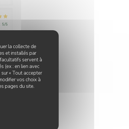
:
5
/5
emps,
quer la collecte de
s et installés par
s
facultatifs servent à
s (ex : en lien avec
z sur « Tout accepter
modifier vos choix à
es pages du site.
:
4
/5