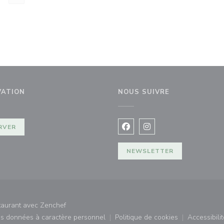
VATION
NOUS SUIVRE
fenêtre))
RVER
Facebook ((ouvre une nouvel
Instagram ((ouvre une 
NEWSLETTER
((ouvre une nouvelle fenêtre))
staurant avec
Zenchef
des données à caractère personnel
Politique de cookies
Accessibilit
)
((ouvre une nouvelle fenêtre))
((ouvre une nouvelle fe
((ouv