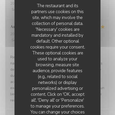
2022-05-14
- 13:30 - Guests 3
The restaurant and its
Service
:
5
/5
Ambiance
:
4
/5
Food
:
5
/5
Value
:
5
/5
partners use cookies on this
site, which may involve the
collection of personal data.
Anne-Sophie
N
'Necessary' cookies are
2022-05-14
- 12:30 - Guests 2
mandatory and installed by
Service
:
5
/5
Ambiance
:
5
/5
Food
:
4
/5
Value
:
5
/5
default. Other optional
cookies require your consent.
These optional cookies are
Rien à redire. Cadre petit bistro sympathique avec ses
used to analyze your
nappes carreaux rouges., terrasse agréable en ces jours
browsing, measure site
de beau temps, service rapide et souriant. Fidèle adepte
audience, provide features
du carpaccio, celui ci est excellent et généreux,
(e.g., related to social
accompagné d’excellentes frites maison et d’une stade
networks) or display
personalized advertising or
exceptionnellement bien assaisonnée. Cela va devenir un
LE PETIT VILLIERS
content. Click on 'OK, accept
lieu de rendez vous pour reapas avec mes enfants. Je le
all', 'Deny all' or 'Personalize'
recommande sans retenue
to manage your preferences.
You can change your choices