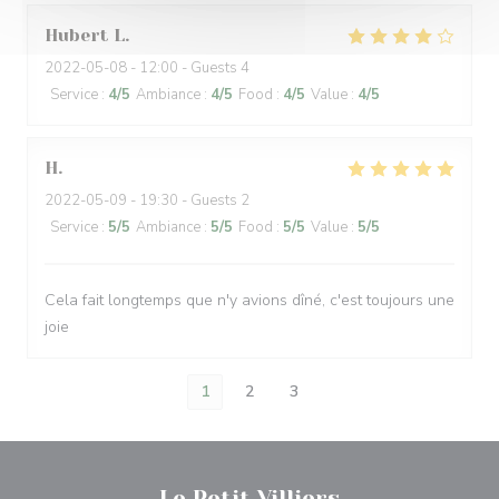
Hubert
L
2022-05-08
- 12:00 - Guests 4
Service
:
4
/5
Ambiance
:
4
/5
Food
:
4
/5
Value
:
4
/5
H
2022-05-09
- 19:30 - Guests 2
Service
:
5
/5
Ambiance
:
5
/5
Food
:
5
/5
Value
:
5
/5
Cela fait longtemps que n'y avions dîné, c'est toujours une
joie
1
2
3
Le Petit Villiers