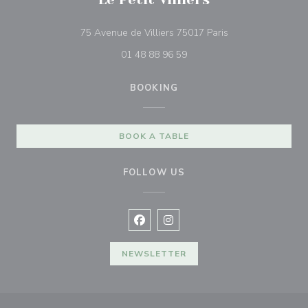
((opens in a new 
75 Avenue de Villiers 75017 Paris
01 48 88 96 59
BOOKING
BOOK A TABLE
FOLLOW US
Facebook ((opens in a new window
Instagram ((opens in a new w
NEWSLETTER