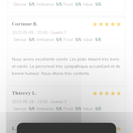
Service
:
5
/5
Ambiance
:
5
/5
Food
:
5
/5
Value
:
5
/5
Corinne
B
2022-05-05
- 20:00 - Guests 7
Service
:
5
/5
Ambiance
:
5
/5
Food
:
5
/5
Value
:
5
/5
Nous avons excellente soirée. Les plats étaient très bons
et variés. Le personnel très sympathique accueillant et de
bonne humeur. Nous étions très contents.
Thierry
L
2022-05-16
- 12:00 - Guests 3
Service
:
5
/5
Ambiance
:
5
/5
Food
:
5
/5
Value
:
5
/5
L