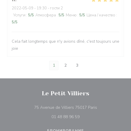
2022-05-09
- 19:30 - гости 2
Услуги
:
5
/5
Атмосфера
:
5
/5
Меню
:
5
/5
Цена / качество
:
5
/5
Cela fait longtemps que n'y avions dîné, c'est toujours une
joie
1
2
3
Le Petit Villiers
((открывается в н
75 Avenue de Villiers 75017 Paris
01 48 88 96 59