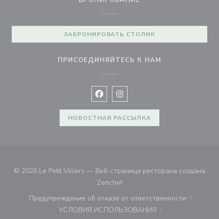
БРОНИРОВАНИЕ
ЗАБРОНИРОВАТЬ СТОЛИК
ПРИСОЕДИНЯЙТЕСЬ К НАМ
Facebook ((открывается в новом 
Instagram ((открывается в н
НОВОСТНАЯ РАССЫЛКА
© 2026 Le Petit Villiers — Веб-страница ресторана создана
((открывается в новом окне))
Zenchef
Предупреждение об отказе от ответственности
((открывается в новом окне))
УСЛОВИЯ ИСПОЛЬЗОВАНИЯ
((открывается в новом окне))