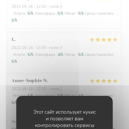
2022-05-16
- 12:00 - гости 3
Услуги
:
5
/5
Атмосфера
:
5
/5
Меню
:
5
/5
Цена / качество
:
5
/5
L
2022-05-14
- 13:30 - гости 3
Услуги
:
5
/5
Атмосфера
:
4
/5
Меню
:
5
/5
Цена / качество
:
5
/5
Anne-Sophie
N
2022-05-14
- 12:30 - гости 2
Услуги
:
5
/5
Атмосфера
:
5
/5
Меню
:
4
/5
Цена / качество
:
5
/5
Этот сайт использует кукис
и позволяет вам
Rien à redire. Cadre petit bistro sympathique avec ses
контролировать сервисы
nappes carreaux rouges., terrasse agréable en ces jours