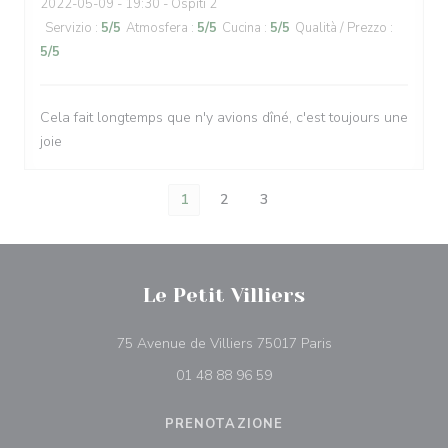
2022-05-09
- 19:30 - Ospiti 2
Servizio
:
5
/5
Atmosfera
:
5
/5
Cucina
:
5
/5
Qualità / Prezzo
:
5
/5
Cela fait longtemps que n'y avions dîné, c'est toujours une
joie
1
2
3
Le Petit Villiers
((apre una nuova f
75 Avenue de Villiers 75017 Paris
01 48 88 96 59
PRENOTAZIONE