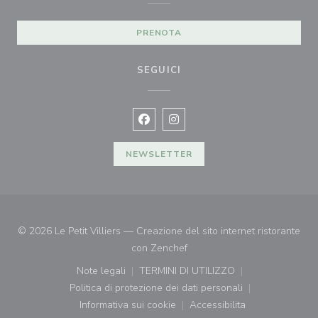
PRENOTA
SEGUICI
Facebook ((apre una nuova finestra)
Instagram ((apre una nuova fi
NEWSLETTER
© 2026 Le Petit Villiers — Creazione del sito internet ristorante
((apre una nuova finestra))
con
Zenchef
Note legali
TERMINI DI UTILIZZO
((apre una nuova finestra))
((apre una nuova finestra))
Politica di protezione dei dati personali
((apre una nuova finestra))
Informativa sui cookie
Accessibilita
((apre una nuova finestra))
((apre una nuova finest