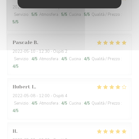
2022-05-12
- 12:30 - Ospiti 2
Servizio
:
5
/5
Atmosfera
:
5
/5
Cucina
:
5
/5
Qualità / Prezzo
:
5
/5
Pascale
B
2022-05-10
- 12:30 - Ospiti 2
Servizio
:
4
/5
Atmosfera
:
4
/5
Cucina
:
4
/5
Qualità / Prezzo
:
4
/5
Hubert
L
2022-05-08
- 12:00 - Ospiti 4
Servizio
:
4
/5
Atmosfera
:
4
/5
Cucina
:
4
/5
Qualità / Prezzo
:
4
/5
H