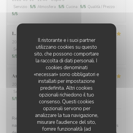
Servizio
:
5
/5
Atmosfera
:
5
/5
Cucina
:
5
/5
Qualità / Prezzo
:
5
/5
L
Il ristorante e i suoi partner
2022-05-14
- 13:30 - Ospiti 3
utilizzano cookies su questo
Servizio
:
5
/5
Atmosfera
:
4
/5
Cucina
:
5
/5
Qualità / Prezzo
:
sito, che possono comportare
5
/5
la raccolta di dati personali. I
cookies denominati
«necessari» sono obbligatori e
Anne-Sophie
N
installati per impostazione
2022-05-14
- 12:30 - Ospiti 2
predefinita. Altri cookies
Servizio
:
5
/5
Atmosfera
:
5
/5
Cucina
:
4
/5
Qualità / Prezzo
:
opzionali richiedono il tuo
5
/5
consenso. Questi cookies
opzionali servono per
analizzare la tua navigazione,
Rien à redire. Cadre petit bistro sympathique avec ses
misurare l'audience del sito,
nappes carreaux rouges., terrasse agréable en ces jours
fornire funzionalità (ad
de beau temps, service rapide et souriant. Fidèle adepte