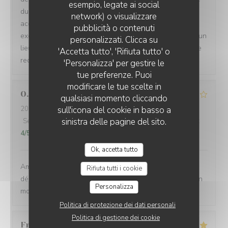
esempio, legate ai social
du carpaccio, celui ci est excellent et généreux,
network) o visualizzare
accompagné d’excellentes frites maison et d’une stade
LE PETIT VILLIERS
pubblicità o contenuti
exceptionnellement bien assaisonnée. Cela va devenir un
personalizzati. Clicca su
lieu de rendez vous pour reapas avec mes enfants. Je le
'Accetta tutto', 'Rifiuta tutto' o
recommande sans retenue
'Personalizza' per gestire le
tue preferenze. Puoi
modificare le tue scelte in
O
qualsiasi momento cliccando
2022-05-11
sull'icona del cookie in basso a
- 20:15 - Ospiti 5
sinistra delle pagine del sito.
Servizio
:
4
/5
Atmosfera
:
4
/5
Cucina
:
4
/5
Qualità / Prezzo
:
4
/5
Ok, accetta tutto
Ambiance sympathique,un cabillaud aux petits légumes
Rifiuta tutti i cookie
délicieux, gentillesse et efficacité du service...un très bon
Personalizza
moment
Politica di protezione dei dati personali
Politica di gestione dei cookie
Francois
W