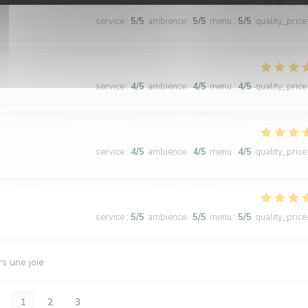
service
:
5
/5
ambience
:
5
/5
menu
:
5
/5
quality_price
service
:
4
/5
ambience
:
4
/5
menu
:
4
/5
quality_price
service
:
4
/5
ambience
:
4
/5
menu
:
4
/5
quality_price
service
:
5
/5
ambience
:
5
/5
menu
:
5
/5
quality_price
rs une joie
1
2
3