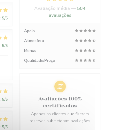
Avaliação média —
504
avaliações
:
5
/5
Apoio
Atmosfera
:
5
/5
Menus
Qualidade/Preço
Avaliações 100%
:
5
/5
certificadas
Apenas os clientes que fizeram
reservas submeteram avaliações
:
5
/5