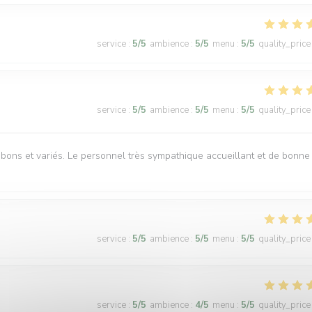
service
:
5
/5
ambience
:
5
/5
menu
:
5
/5
quality_price
service
:
5
/5
ambience
:
5
/5
menu
:
5
/5
quality_price
s bons et variés. Le personnel très sympathique accueillant et de bonne
service
:
5
/5
ambience
:
5
/5
menu
:
5
/5
quality_price
service
:
5
/5
ambience
:
4
/5
menu
:
5
/5
quality_price