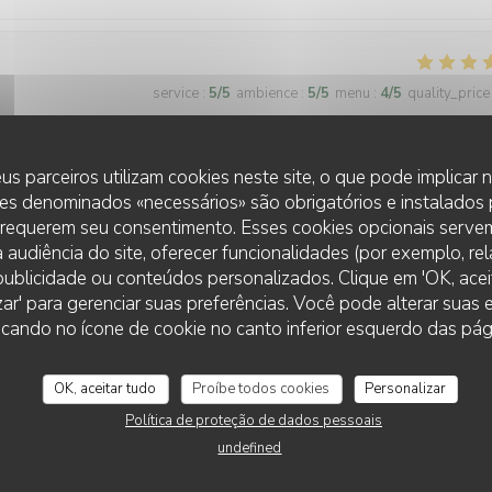
service
:
5
/5
ambience
:
5
/5
menu
:
4
/5
quality_price
ses nappes carreaux rouges., terrasse agréable en ces jours de beau t
us parceiros utilizam cookies neste site, o que pode implicar
o, celui ci est excellent et généreux, accompagné d’excellentes frites
es denominados «necessários» são obrigatórios e instalados
aisonnée. Cela va devenir un lieu de rendez vous pour reapas avec me
 requerem seu consentimento. Esses cookies opcionais servem
 audiência do site, oferecer funcionalidades (por exemplo, re
r publicidade ou conteúdos personalizados. Clique em 'OK, aceit
zar' para gerenciar suas preferências. Você pode alterar suas
LE PETIT VILLIERS
cando no ícone de cookie no canto inferior esquerdo das pági
service
:
4
/5
ambience
:
4
/5
menu
:
4
/5
quality_price
OK, aceitar tudo
Proíbe todos cookies
Personalizar
Política de proteção de dados pessoais
 délicieux, gentillesse et efficacité du service...un très bon moment
undefined