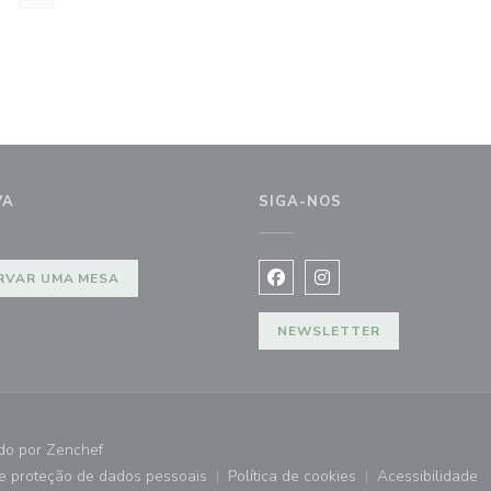
VA
SIGA-NOS
ela))
RVAR UMA MESA
Facebook ((abre numa nova j
Instagram ((abre numa 
NEWSLETTER
((abre numa nova janela))
ado por
Zenchef
de proteção de dados pessoais
Política de cookies
Acessibilidade
))
((abre numa nova janela))
((abre numa nova janela))
((abre nu