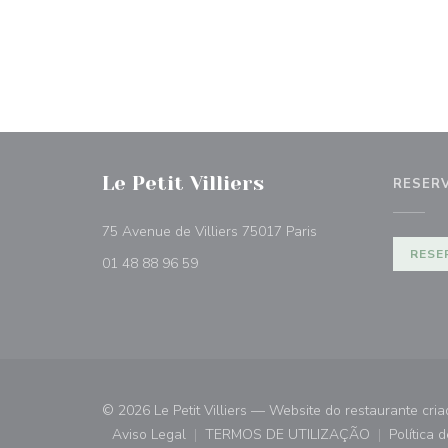
Le Petit Villiers
RESER
((abre numa nova jan
75 Avenue de Villiers 75017 Paris
RESE
01 48 88 96 59
© 2026 Le Petit Villiers — Website do restaurante cri
Aviso Legal
TERMOS DE UTILIZAÇÃO
Política 
((abre numa nova janela))
((abre numa nova janela