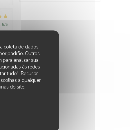
:
5
/5
emps,
 na coleta de dados
 por padrão. Outros
s
 para analisar sua
lacionadas às redes
ar tudo', 'Recusar
 escolhas a qualquer
nas do site.
:
4
/5