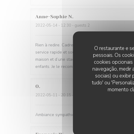
Anne-Sophie
N
2022-05-14
- 12:30 - guests 2
Rien à redire. Cadre petit bistro sympathique avec 
O restaurante e se
service rapide et souriant. Fidèle adepte du carpacci
pessoais. Os cooki
maison et d’une stade exceptionnellement bien ass
cookies opcionais
enfants. Je le recommande sans retenue
navegação, medir a
sociais) ou exibi
tudo' ou 'Personali
O
momento cli
2022-05-11
- 20:15 - guests 5
Ambiance sympathique,un cabillaud aux petits légumes